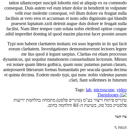
tation ullamcorper suscipit lobortis nisl ut aliquip ex ea commodo
consequat. Duis autem vel eum iriure dolor in hendrerit in vulputate
velit esse molestie consequat, vel illum dolore eu feugiat nulla
facilisis at vero eros et accumsan et iusto odio dignissim qui blandit
praesent luptatum zzril delenit augue duis dolore te feugait nulla
facilisi. Nam liber tempor cum soluta nobis eleifend option congue
nihil imperdiet doming id quod mazim placerat facer possim assum.
Typi non habent claritatem insitam; est usus legentis in iis qui facit
eorum claritatem. Investigationes demonstraverunt lectores legere
me lius quod ii legunt saepius. Claritas est etiam processus
dynamicus, qui sequitur mutationem consuetudium lectorum. Mirum
est notare quam littera gothica, quam nunc putamus parum claram,
anteposuerit litterarum formas humanitatis per seacula quarta decima
et quinta decima. Eodem modo typi, qui nunc nobis videntur parum
clari, fiant sollemnes in futurum.
Tags:
lab
,
microscope
,
video
טיגריס פיתוח וייצור בע"מ (טיגריס פלסט) מתמחה בהלחמת יריעות
פלסטיק מכל סוג, בשיטת ה-RF והלחמה בחום.
צרו קשר
הנפח 5