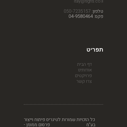
itay@tigris.co.il
טלפון:
050-7235157
פקס: 04-9580464
תפריט
דף הבית
אודותינו
פרויקטים
צרו קשר
כל הזכויות שמורות לטיגריס פיתוח וייצור
בע"מ
פרסום ממומן -