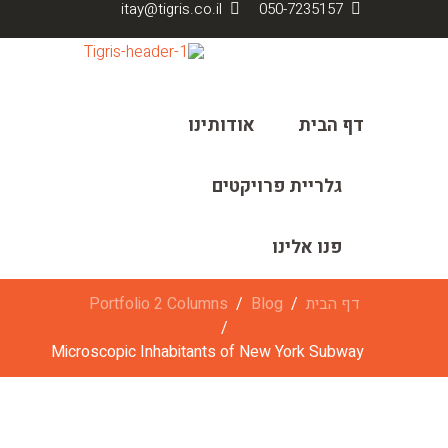
itay@tigris.co.il
050-7235157
דף הבית
אודותינו
גלריית פרויקטים
פנו אלינו
דף הבית
Blog
Portfolio 2 Columns
Microscopic Inhabitants of New York Subway