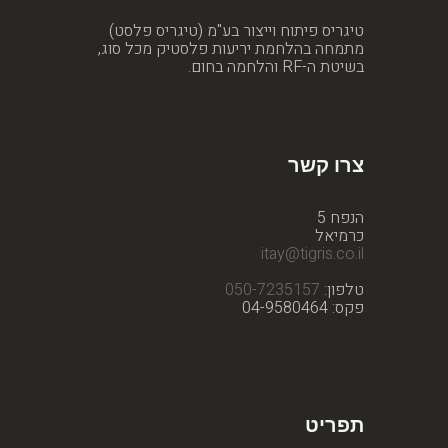
טיגריס פיתוח וייצור בע"מ (טיגריס פלסט)
מתמחה בהלחמת יריעות פלסטיק מכל סוג,
בשיטת ה-RF והלחמה בחום.
צרו קשר
הנפח 5
כרמיאל
itay@tigris.co.il
טלפון:
050-7235157
פקס: 04-9580464
תפריט