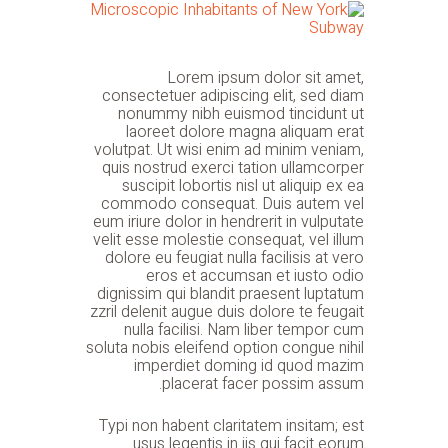
Lorem ipsum dolor sit amet,
consectetuer adipiscing elit, sed diam
nonummy nibh euismod tincidunt ut
laoreet dolore magna aliquam erat
volutpat. Ut wisi enim ad minim veniam,
quis nostrud exerci tation ullamcorper
suscipit lobortis nisl ut aliquip ex ea
commodo consequat. Duis autem vel
eum iriure dolor in hendrerit in vulputate
velit esse molestie consequat, vel illum
dolore eu feugiat nulla facilisis at vero
eros et accumsan et iusto odio
dignissim qui blandit praesent luptatum
zzril delenit augue duis dolore te feugait
nulla facilisi. Nam liber tempor cum
soluta nobis eleifend option congue nihil
imperdiet doming id quod mazim
placerat facer possim assum.
Typi non habent claritatem insitam; est
usus legentis in iis qui facit eorum