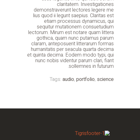
claritatem. Investigationes
demonstraverunt lectores legere me
lius quod ii legunt saepius. Claritas est
etiam processus dynamicus, qui
sequitur mutationem consuetudium
lectorum. Mirum est notare quam littera
gothica, quam nunc putamus parum
claram, anteposuerit litterarum formas
humanitatis per seacula quarta decima
et quinta decima. Eodem modo typi, qui
nunc nobis videntur parum clari, fiant
sollemnes in futurum.
Tags:
audio
,
portfolio
,
science