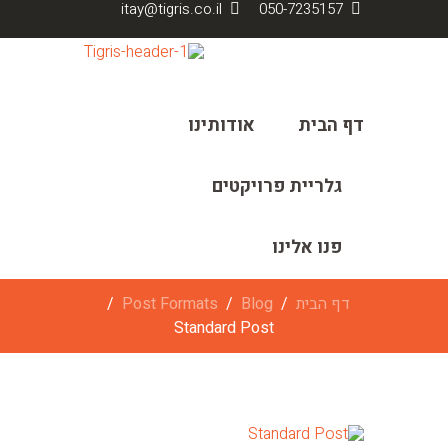
itay@tigris.co.il
050-7235157
דף הבית
אודותינו
גלריית פרויקטים
פנו אלינו
דף הבית
Blog
Post Formats
Standard Post