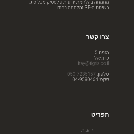
מתמחה בהלחמת יריעות פלסטיק מכל סוג,
בשיטת ה-RF והלחמה בחום.
צרו קשר
הנפח 5
כרמיאל
itay@tigris.co.il
טלפון:
050-7235157
פקס: 04-9580464
תפריט
דף הבית