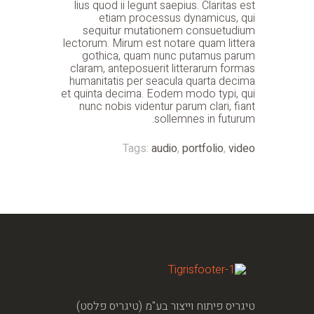
lius quod ii legunt saepius. Claritas est
etiam processus dynamicus, qui
sequitur mutationem consuetudium
lectorum. Mirum est notare quam littera
gothica, quam nunc putamus parum
claram, anteposuerit litterarum formas
humanitatis per seacula quarta decima
et quinta decima. Eodem modo typi, qui
nunc nobis videntur parum clari, fiant
sollemnes in futurum.
Tags:
audio
,
portfolio
,
video
טיגריס פיתוח וייצור בע"מ (טיגריס פלסט)