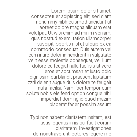
Lorem ipsum dolor sit amet,
consectetuer adipiscing elit, sed diam
nonummy nibh euismod tincidunt ut
laoreet dolore magna aliquam erat
volutpat. Ut wisi enim ad minim veniam,
quis nostrud exerci tation ullamcorper
suscipit lobortis nisl ut aliquip ex ea
commodo consequat. Duis autem vel
eum iriure dolor in hendrerit in vulputate
velit esse molestie consequat, vel illum
dolore eu feugiat nulla facilisis at vero
eros et accumsan et iusto odio
dignissim qui blandit praesent luptatum
zzril delenit augue duis dolore te feugait
nulla facilisi. Nam liber tempor cum
soluta nobis eleifend option congue nihil
imperdiet doming id quod mazim
placerat facer possim assum.
Typi non habent claritatem insitam; est
usus legentis in iis qui facit eorum
claritatem. Investigationes
demonstraverunt lectores legere me