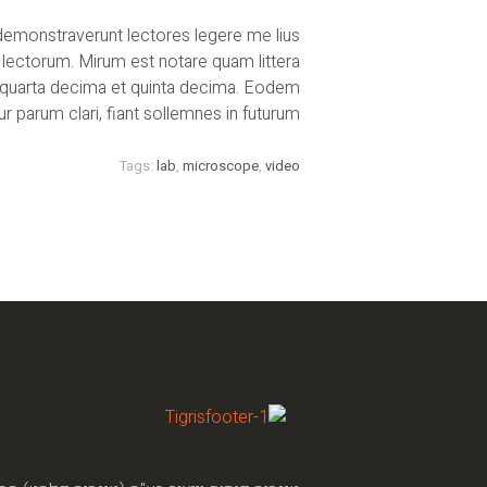
s demonstraverunt lectores legere me lius
 lectorum. Mirum est notare quam littera
a quarta decima et quinta decima. Eodem
r parum clari, fiant sollemnes in futurum.
Tags:
lab
,
microscope
,
video