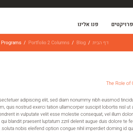
פרויקטים
פנו אלינו
דף הבית
Blog
Portfolio 2 Columns
h Programs
ectetuer adipiscing elit, sed diam nonummy nibh euismod tincidu
am, quis nostrud exerci tation ullamcorper suscipit lobortis nisl
ndrerit in vulputate velit esse molestie consequat, vel illum dolore
ui blandit praesent luptatum zzril delenit augue duis dolore te feu
soluta nobis eleifend option congue nihil imperdiet doming id 