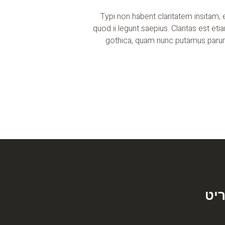
Typi non habent claritatem insitam; 
quod ii legunt saepius. Claritas est 
gothica, quam nunc putamus parum
יט