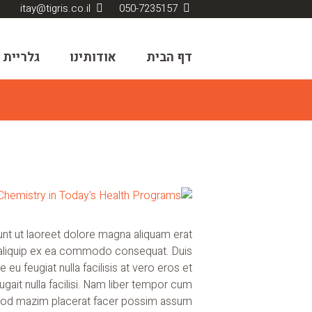
itay@tigris.co.il
050-7235157
דף הבית
אודותינו
גלריית 
nt ut laoreet dolore magna aliquam erat
 ut aliquip ex ea commodo consequat. Duis
 eu feugiat nulla facilisis at vero eros et
gait nulla facilisi. Nam liber tempor cum
quod mazim placerat facer possim assum.