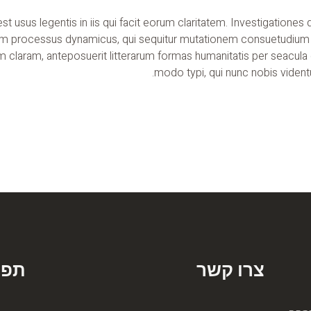
est usus legentis in iis qui facit eorum claritatem. Investigatione
etiam processus dynamicus, qui sequitur mutationem consuetudium
 claram, anteposuerit litterarum formas humanitatis per seacul
modo typi, qui nunc nobis videntu
צרו קשר
תפר