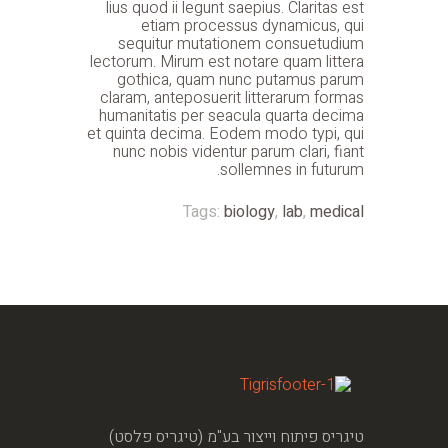
lius quod ii legunt saepius. Claritas est
etiam processus dynamicus, qui
sequitur mutationem consuetudium
lectorum. Mirum est notare quam littera
gothica, quam nunc putamus parum
claram, anteposuerit litterarum formas
humanitatis per seacula quarta decima
et quinta decima. Eodem modo typi, qui
nunc nobis videntur parum clari, fiant
sollemnes in futurum.
Tags:
biology
,
lab
,
medical
טיגריס פיתוח וייצור בע"מ (טיגריס פלסט)