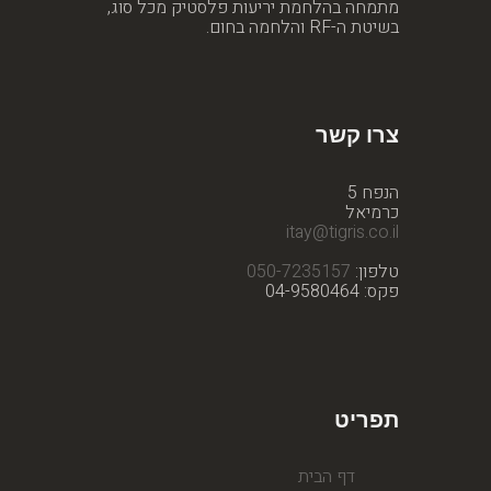
מתמחה בהלחמת יריעות פלסטיק מכל סוג,
בשיטת ה-RF והלחמה בחום.
צרו קשר
הנפח 5
כרמיאל
itay@tigris.co.il
טלפון:
050-7235157
פקס: 04-9580464
תפריט
דף הבית