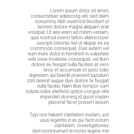
Lorem ipsum dolor sit amet,
consectetuer adipiscing elit, sed diam
nonummy nibh euismod tincidunt ut
laoreet dolore magna aliquam erat
volutpat. Ut wisi enim ad minim veniam,
quis nostrud exerci tation ullamcorper
suscipit lobortis nisl ut aliquip ex ea
commodo consequat. Duis autem vel
eum iriure dolor in hendrerit in vulputate
velit esse molestie consequat, vel illum
dolore eu feugiat nulla facilisis at vero
eros et accumsan et iusto odio
dignissim qui blandit praesent luptatum
zzril delenit augue duis dolore te feugait
nulla facilisi. Nam liber tempor cum
soluta nobis eleifend option congue nihil
imperdiet doming id quod mazim
placerat facer possim assum.
Typi non habent claritatem insitam; est
usus legentis in iis qui facit eorum
claritatem. Investigationes
demonstraverunt lectores legere me