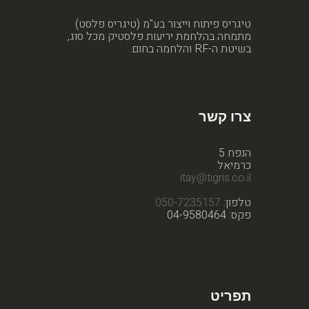
טיגריס פיתוח וייצור בע"מ (טיגריס פלסט)
מתמחה בהלחמת יריעות פלסטיק מכל סוג,
בשיטת ה-RF והלחמה בחום.
צרו קשר
הנפח 5
כרמיאל
itay@tigris.co.il
טלפון:
050-7235157
פקס: 04-9580464
תפריט