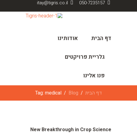
itay@tigris.co.il
050-7235157
דף הבית
אודותינו
גלריית פרויקטים
פנו אלינו
דף הבית
Blog
Tag: medical
New Breakthrough in Crop Science