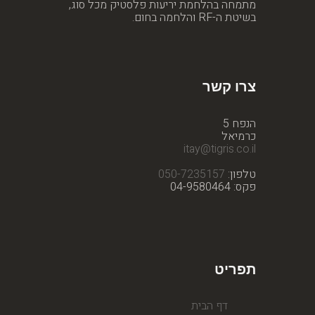
מתמחה בהלחמת יריעות פלסטיק מכל סוג,
בשיטת ה-RF והלחמה בחום.
צרו קשר
הנפח 5
כרמיאל
itay@tigris.co.il
טלפון:
050-7235157
פקס: 04-9580464
תפריט
דף הבית