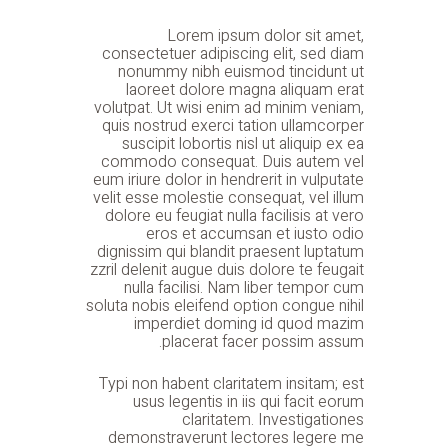
Lorem ipsum dolor sit amet,
consectetuer adipiscing elit, sed diam
nonummy nibh euismod tincidunt ut
laoreet dolore magna aliquam erat
volutpat. Ut wisi enim ad minim veniam,
quis nostrud exerci tation ullamcorper
suscipit lobortis nisl ut aliquip ex ea
commodo consequat. Duis autem vel
eum iriure dolor in hendrerit in vulputate
velit esse molestie consequat, vel illum
dolore eu feugiat nulla facilisis at vero
eros et accumsan et iusto odio
dignissim qui blandit praesent luptatum
zzril delenit augue duis dolore te feugait
nulla facilisi. Nam liber tempor cum
soluta nobis eleifend option congue nihil
imperdiet doming id quod mazim
placerat facer possim assum.
Typi non habent claritatem insitam; est
usus legentis in iis qui facit eorum
claritatem. Investigationes
demonstraverunt lectores legere me