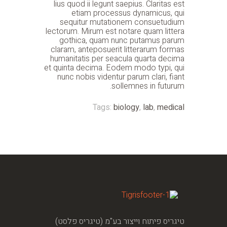
lius quod ii legunt saepius. Claritas est
etiam processus dynamicus, qui
sequitur mutationem consuetudium
lectorum. Mirum est notare quam littera
gothica, quam nunc putamus parum
claram, anteposuerit litterarum formas
humanitatis per seacula quarta decima
et quinta decima. Eodem modo typi, qui
nunc nobis videntur parum clari, fiant
sollemnes in futurum.
Tags:
biology
,
lab
,
medical
טיגריס פיתוח וייצור בע"מ (טיגריס פלסט)