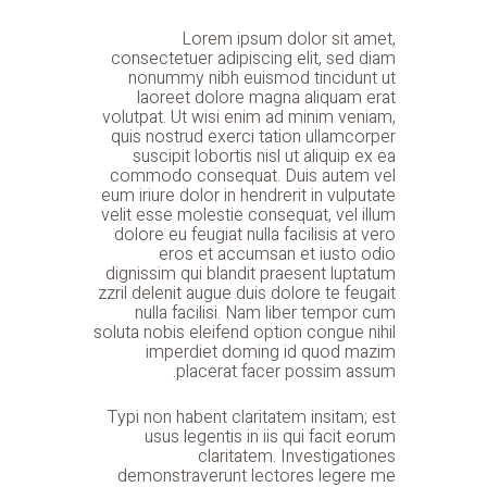
Lorem ipsum dolor sit amet,
consectetuer adipiscing elit, sed diam
nonummy nibh euismod tincidunt ut
laoreet dolore magna aliquam erat
volutpat. Ut wisi enim ad minim veniam,
quis nostrud exerci tation ullamcorper
suscipit lobortis nisl ut aliquip ex ea
commodo consequat. Duis autem vel
eum iriure dolor in hendrerit in vulputate
velit esse molestie consequat, vel illum
dolore eu feugiat nulla facilisis at vero
eros et accumsan et iusto odio
dignissim qui blandit praesent luptatum
zzril delenit augue duis dolore te feugait
nulla facilisi. Nam liber tempor cum
soluta nobis eleifend option congue nihil
imperdiet doming id quod mazim
placerat facer possim assum.
Typi non habent claritatem insitam; est
usus legentis in iis qui facit eorum
claritatem. Investigationes
demonstraverunt lectores legere me