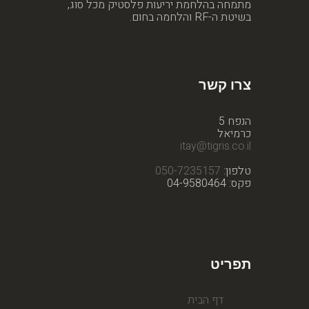
מתמחה בהלחמת יריעות פלסטיק מכל סוג,
בשיטת ה-RF והלחמה בחום.
צרו קשר
הנפח 5
כרמיאל
itay@tigris.co.il
טלפון:
050-7235157
פקס: 04-9580464
תפריט
דף הבית