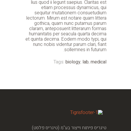
lius quod ii legunt saepius. Claritas est
etiam processus dynamicus, qui
sequitur mutationem consuetudium
lectorum. Mirum est notare quam littera
gothica, quam nunc putamus parum
claram, anteposuerit litterarum formas
humanitatis per seacula quarta decima
et quinta decima. Eodem modo typi, qui
nunc nobis videntur parum clari, fiant
sollemnes in futurum.
Tags:
biology
,
lab
,
medical
טיגריס פיתוח וייצור בע"מ (טיגריס פלסט)