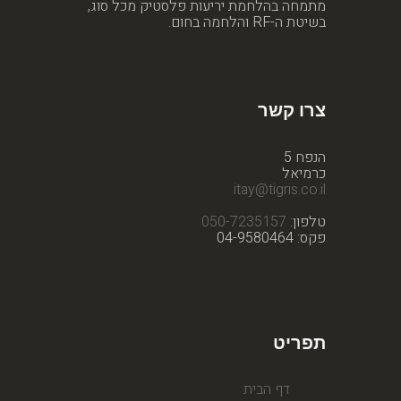
מתמחה בהלחמת יריעות פלסטיק מכל סוג,
בשיטת ה-RF והלחמה בחום.
צרו קשר
הנפח 5
כרמיאל
itay@tigris.co.il
טלפון:
050-7235157
פקס: 04-9580464
תפריט
דף הבית