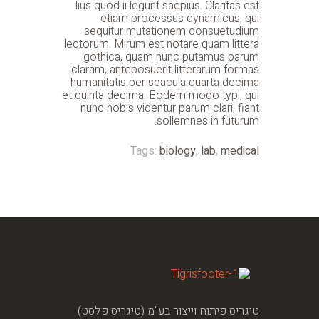
lius quod ii legunt saepius. Claritas est
etiam processus dynamicus, qui
sequitur mutationem consuetudium
lectorum. Mirum est notare quam littera
gothica, quam nunc putamus parum
claram, anteposuerit litterarum formas
humanitatis per seacula quarta decima
et quinta decima. Eodem modo typi, qui
nunc nobis videntur parum clari, fiant
sollemnes in futurum.
Tags:
biology
,
lab
,
medical
טיגריס פיתוח וייצור בע"מ (טיגריס פלסט)