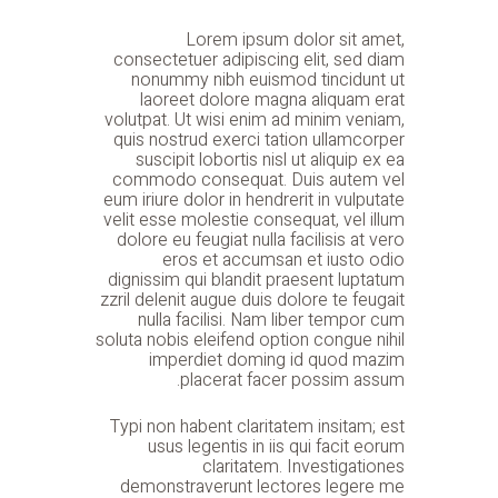
Lorem ipsum dolor sit amet,
consectetuer adipiscing elit, sed diam
nonummy nibh euismod tincidunt ut
laoreet dolore magna aliquam erat
volutpat. Ut wisi enim ad minim veniam,
quis nostrud exerci tation ullamcorper
suscipit lobortis nisl ut aliquip ex ea
commodo consequat. Duis autem vel
eum iriure dolor in hendrerit in vulputate
velit esse molestie consequat, vel illum
dolore eu feugiat nulla facilisis at vero
eros et accumsan et iusto odio
dignissim qui blandit praesent luptatum
zzril delenit augue duis dolore te feugait
nulla facilisi. Nam liber tempor cum
soluta nobis eleifend option congue nihil
imperdiet doming id quod mazim
placerat facer possim assum.
Typi non habent claritatem insitam; est
usus legentis in iis qui facit eorum
claritatem. Investigationes
demonstraverunt lectores legere me